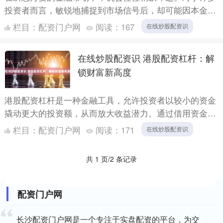
投资者而言，敏锐地捕捉到市场信号后，却可能因本金有
限而难以扩大战果，只能望“机”兴叹。此时，**配资**作
栏目：
配资门户网
阅读：
167
在线炒股配资识
为一....
在线炒股配资识 港股配资杠杆：解
锁财富新高度
港股配资杠杆是一种金融工具，允许投资者以较小的资金
撬动更大的投资额，从而放大收益潜力。通过借用资金，
投资者可以购买更多股票，增加投资组合的价值。 盈透
栏目：
配资门户网
阅读：
171
在线炒股配资识
证券是全球....
共 1 页/2 条记录
配资门户网
长沙配资门户网是一个专注于实盘配资的平台，为交