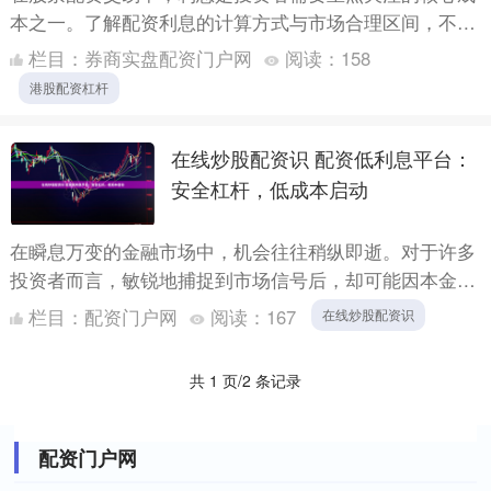
本之一。了解配资利息的计算方式与市场合理区间，不仅
能帮助投资者精准控制交易成本，还能有效规避潜在风
栏目：
券商实盘配资门户网
阅读：
158
险，做出更理....
港股配资杠杆
在线炒股配资识 配资低利息平台：
安全杠杆，低成本启动
在瞬息万变的金融市场中，机会往往稍纵即逝。对于许多
投资者而言，敏锐地捕捉到市场信号后，却可能因本金有
限而难以扩大战果，只能望“机”兴叹。此时，**配资**作
栏目：
配资门户网
阅读：
167
在线炒股配资识
为一....
共 1 页/2 条记录
配资门户网