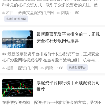
种常见的杠杆投资方式，吸引了众多投资者的关注。然
而，随着监管政策的收紧，如何在徐州选择正规的配资平
栏目：
券商实盘配资门户网
阅读：
160
台并合规操作....
实盘门户配资网
最新股票配资平台排名前十，正规
安全杠杆炒股网站推荐
## 最新股票配资平台排名前十长沙配资平台，正规安全
杠杆炒股网站权威推荐 在当今股市波动加剧、机会与风
险并存的市场环境下，股票配资作为一种放大交易资金的
栏目：
配资门户网
阅读：
168
长沙配资平台
工具，吸....
票配资平台排行榜｜正规配资公司
推荐
在股票投资领域，配资作为一种放大资金的方式，受到不