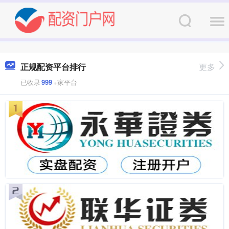
正规配资平台排行
更多
已收录
999
+家平台