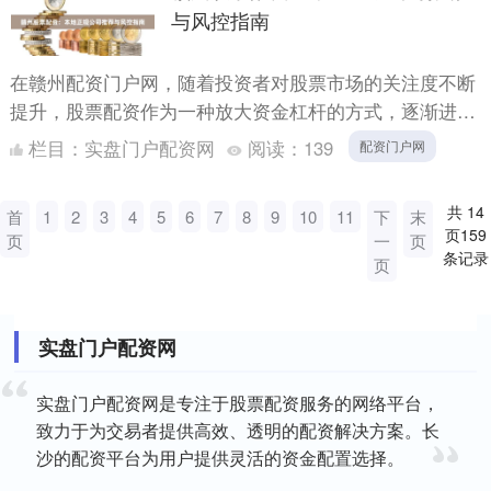
与风控指南
在赣州配资门户网，随着投资者对股票市场的关注度不断
提升，股票配资作为一种放大资金杠杆的方式，逐渐进入
更多人的视野。然而，面对市场上良莠不齐的配资公司，
栏目：
实盘门户配资网
阅读：
139
配资门户网
如何选择本....
共
14
首
1
2
3
4
5
6
7
8
9
10
11
下
末
页
159
页
一
页
条记录
页
实盘门户配资网
实盘门户配资网是专注于股票配资服务的网络平台，
致力于为交易者提供高效、透明的配资解决方案。长
沙的配资平台为用户提供灵活的资金配置选择。