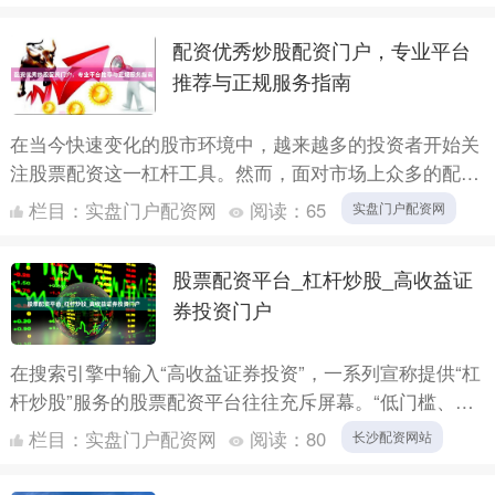
易。这种方....
配资优秀炒股配资门户，专业平台
推荐与正规服务指南
在当今快速变化的股市环境中，越来越多的投资者开始关
注股票配资这一杠杆工具。然而，面对市场上众多的配资
平台，如何选择一个**安全、正规、专业**的配资门户成
栏目：
实盘门户配资网
阅读：
65
实盘门户配资网
为投资....
股票配资平台_杠杆炒股_高收益证
券投资门户
在搜索引擎中输入“高收益证券投资”，一系列宣称提供“杠
杆炒股”服务的股票配资平台往往充斥屏幕。“低门槛、高
杠杆、快速盈利”的广告语，对渴望在股市中迅速积累财
栏目：
实盘门户配资网
阅读：
80
长沙配资网站
富的....