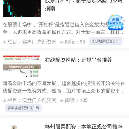
指南
在股票市场中，“开杠杆”是指通过借入资金放大投资本
金，以追求更高收益的操作方式。对于新手而言，杠杆既
可能成为财富加速器，也可能导致亏损放大。本文将从风
栏目：
实盘门户配资网
阅读：
95
长沙股票配资开户
险与策略两....
在线配资网站：正规平台推荐
随着金融市场的不断发展，越来越多的投资者开始关注在
线配资这一投资方式。然而，面对市场上众多的配资平
台，如何选择一家正规、安全、可靠的在线配资网站，成
栏目：
实盘门户配资网
阅读：
185
为许多投资者....
券商实盘配资门户网
赣州股票配资：本地正规公司推荐