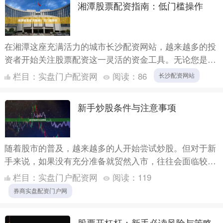
湘潭股票配资指南：低门槛操作
在湘潭这座充满活力的城市长沙配资网站，越来越多的投
资者开始关注股票配资这一灵活的资金工具。无论您是刚
入市的新手，还是经验丰富的老股民，湘潭股票配资以其
栏目：
实盘门户配资网
阅读：
86
长沙配资网站
低门槛、高....
新手炒股条件与注意事项
随着股市的普及，越来越多的人开始尝试炒股。但对于新
手来说，如果没有充分准备就贸然入市，往往会面临较大
风险。本文将详细介绍新手炒股的基本条件与注意事项，
栏目：
实盘门户配资网
阅读：
119
帮助您走好....
券商实盘配资门户网
股票开杠杆：新手必读风险与策略