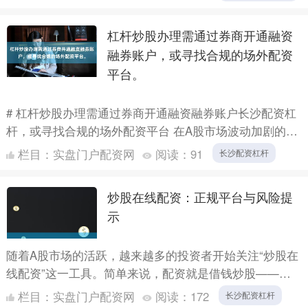
几家北京地区....
杠杆炒股办理需通过券商开通融资
融券账户，或寻找合规的场外配资
平台。
# 杠杆炒股办理需通过券商开通融资融券账户长沙配资杠
杆，或寻找合规的场外配资平台 在A股市场波动加剧的背
景下，越来越多投资者希望通过杠杆炒股放大收益。然
栏目：
实盘门户配资网
阅读：
91
长沙配资杠杆
而，杠杆....
炒股在线配资：正规平台与风险提
示
随着A股市场的活跃，越来越多的投资者开始关注“炒股在
线配资”这一工具。简单来说，配资就是借钱炒股——投
资者只需提供少量保证金，平台按比例放大资金供其交
栏目：
实盘门户配资网
阅读：
172
长沙配资杠杆