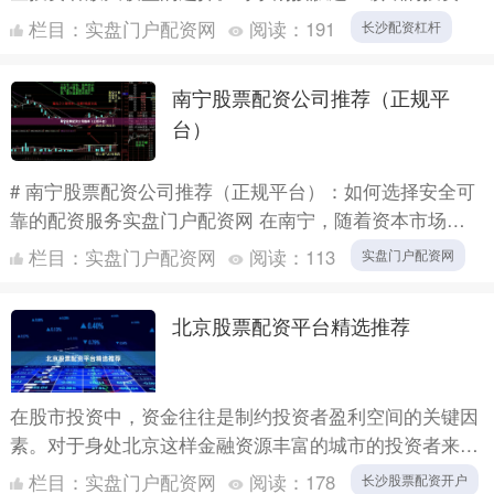
来说，了解配资炒股的基本流程和风险控制方法至关重
栏目：
实盘门户配资网
阅读：
191
长沙配资杠杆
要。本文将从....
南宁股票配资公司推荐（正规平
台）
# 南宁股票配资公司推荐（正规平台）：如何选择安全可
靠的配资服务实盘门户配资网 在南宁，随着资本市场的
活跃，越来越多的投资者开始关注股票配资这一杠杆工
栏目：
实盘门户配资网
阅读：
113
实盘门户配资网
具。然而，....
北京股票配资平台精选推荐
在股市投资中，资金往往是制约投资者盈利空间的关键因
素。对于身处北京这样金融资源丰富的城市的投资者来
说，股票配资平台的选择尤为重要。本文将为您精选推荐
栏目：
实盘门户配资网
阅读：
178
长沙股票配资开户