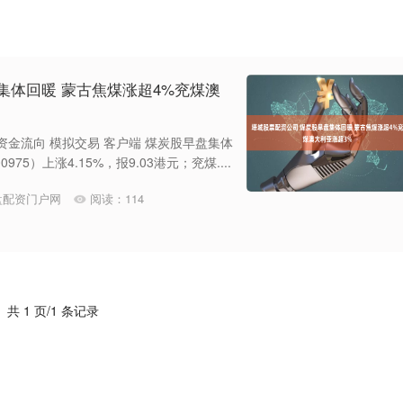
集体回暖 蒙古焦煤涨超4%兖煤澳
 资金流向 模拟交易 客户端 煤炭股早盘集体
5）上涨4.15%，报9.03港元；兖煤....
盘配资门户网
阅读：
114
共 1 页/1 条记录