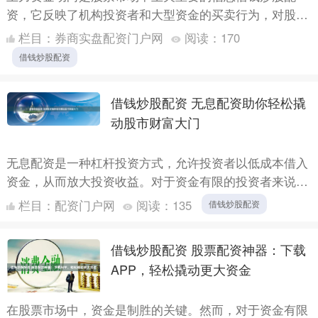
资，它反映了机构投资者和大型资金的买卖行为，对股价
走势有着显著影响。掌握主力资金动向，可以帮助投资者
栏目：
券商实盘配资门户网
阅读：
170
做出更明智的....
借钱炒股配资
借钱炒股配资 无息配资助你轻松撬
动股市财富大门
无息配资是一种杠杆投资方式，允许投资者以低成本借入
资金，从而放大投资收益。对于资金有限的投资者来说，
无息配资提供了撬动股市财富大门的机会。 网上炒股配
栏目：
配资门户网
阅读：
135
借钱炒股配资
资平台通常....
借钱炒股配资 股票配资神器：下载
APP，轻松撬动更大资金
在股票市场中，资金是制胜的关键。然而，对于资金有限