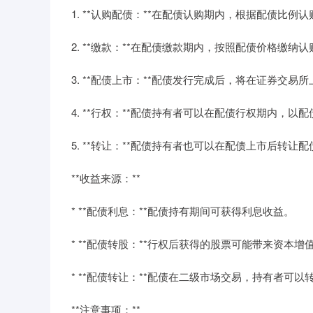
1. **认购配债：**在配债认购期内，根据配债比例
2. **缴款：**在配债缴款期内，按照配债价格缴纳
3. **配债上市：**配债发行完成后，将在证券交易
4. **行权：**配债持有者可以在配债行权期内，
5. **转让：**配债持有者也可以在配债上市后转让
**收益来源：**
* **配债利息：**配债持有期间可获得利息收益。
* **配债转股：**行权后获得的股票可能带来资本增
* **配债转让：**配债在二级市场交易，持有者可
**注意事项：**